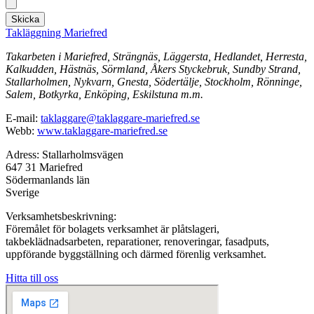
Skicka
Takläggning Mariefred
Takarbeten i Mariefred, Strängnäs, Läggersta, Hedlandet, Herresta,
Kalkudden, Hästnäs, Sörmland, Åkers Styckebruk, Sundby Strand,
Stallarholmen, Nykvarn, Gnesta, Södertälje, Stockholm, Rönninge,
Salem, Botkyrka, Enköping, Eskilstuna m.m.
E-mail:
taklaggare@taklaggare-mariefred.se
Webb:
www.taklaggare-mariefred.se
Adress: Stallarholmsvägen
647 31 Mariefred
Södermanlands län
Sverige
Verksamhetsbeskrivning:
Föremålet för bolagets verksamhet är plåtslageri,
takbeklädnadsarbeten, reparationer, renoveringar, fasadputs,
uppförande byggställning och därmed förenlig verksamhet.
Hitta till oss