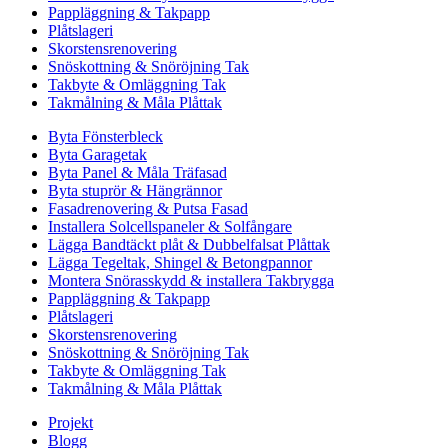
Pappläggning & Takpapp
Plåtslageri
Skorstensrenovering
Snöskottning & Snöröjning Tak
Takbyte & Omläggning Tak
Takmålning & Måla Plåttak
Byta Fönsterbleck
Byta Garagetak
Byta Panel & Måla Träfasad
Byta stuprör & Hängrännor
Fasadrenovering & Putsa Fasad
Installera Solcellspaneler & Solfångare
Lägga Bandtäckt plåt & Dubbelfalsat Plåttak
Lägga Tegeltak, Shingel & Betongpannor
Montera Snörasskydd & installera Takbrygga
Pappläggning & Takpapp
Plåtslageri
Skorstensrenovering
Snöskottning & Snöröjning Tak
Takbyte & Omläggning Tak
Takmålning & Måla Plåttak
Projekt
Blogg