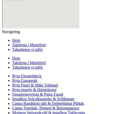
Navigering
Hem
Takfirma i Mariefred
Takarbeten vi utför
Hem
Takfirma i Mariefred
Takarbeten vi utför
Byta Fönsterbleck
Byta Garagetak
Byta Panel & Måla Träfasad
Byta stuprör & Hängrännor
Fasadrenovering & Putsa Fasad
Installera Solcellspaneler & Solfångare
Lägga Bandtäckt plåt & Dubbelfalsat Plåttak
Lägga Tegeltak, Shingel & Betongpannor
Montera Snörasskydd & installera Takbrygga