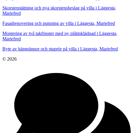
Skorstenstätning och nya skorstensbeslag på villa i Läggesta,
Mariefred
Fasadrenovering och putsning av villa i Läggesta, Mariefred
Montering av två takfönster med ny plåtinklädnad i Läggesta,
Mariefred
Byte av hängrännor och stuprör på villa i Läggesta, Mariefred
© 2026