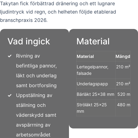
Takytan fick förbättrad dränering och ett lugnare
ljudintryck vid regn, och helheten följde etablerad
branschpraxis 2026.
Vad ingick
Material
✓
Rivning av
Material
Mängd
befintliga pannor,
Lertegelpannor,
210 m²
falsade
läkt och underlag
Underlagspapp
210 m²
samt bortforsling
Bärläkt 25×38 mm
520 m
✓
Uppställning av
ställning och
Ströläkt 25×25
480 m
mm
väderskydd samt
avspärrning av
arbetsområdet