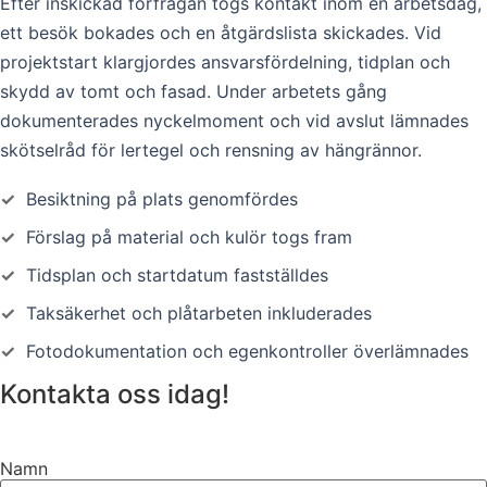
Efter inskickad förfrågan togs kontakt inom en arbetsdag,
ett besök bokades och en åtgärdslista skickades. Vid
projektstart klargjordes ansvarsfördelning, tidplan och
skydd av tomt och fasad. Under arbetets gång
dokumenterades nyckelmoment och vid avslut lämnades
skötselråd för lertegel och rensning av hängrännor.
✓
Besiktning på plats genomfördes
✓
Förslag på material och kulör togs fram
✓
Tidsplan och startdatum fastställdes
✓
Taksäkerhet och plåtarbeten inkluderades
✓
Fotodokumentation och egenkontroller överlämnades
Kontakta oss idag!
Namn