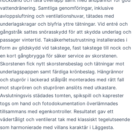
nockband och täta överlapp samt med ändpannor för god
vattendränering. Samtliga genomföringar, inklusive
avloppsluftning och ventilationshuvar, tätades med
underlagskragar och blyfria yttre tätningar. Vid entré och
gångstråk sattes snörasskydd för att skydda underlag och
passager vintertid. Taksäkerhetsutrustning installerades i
form av glidskydd vid takstege, fast takstege till nock och
en kort gångbrygga för säker service av skorstenen.
Skorstenen fick nytt skorstensbeslag och tätningar mot
underlagspappen samt färdiga krönbeslag. Hängrännor
och stuprör i lackerad stålplåt monterades med rätt fall
mot stuprören och stuprören anslöts med utkastare.
Avslutningsvis städades tomten, spikspill och kaprester
togs om hand och fotodokumentation överlämnades
tillsammans med egenkontroller. Resultatet gav ett
vädertåligt och ventilerat tak med klassiskt tegelutseende
som harmonierade med villans karaktär i Läggesta.