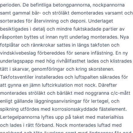
perioden. De befintliga betongpannorna, nockpannorna
samt gammal bär- och ströläkt demonterades varsamt och
sorterades för återvinning och deponi. Underlaget
besiktigades i detalj och mindre fuktskadade partier av
råsponten byttes ut innan nytt underlag monterades. Nya
fotplåtar och rännkrokar sattes in längs takfoten och
vindskivebeslag förbereddes för senare infästning. En ny
underlagspapp med hög rivhållfasthet lades och klistrades
tätt i skarvar, genomföringar och kring skorstenen.
Takfotsventiler installerades och luftspalten säkrades för
att gynna en jämn luftcirkulation mot nock. Därefter
monterades ströläkt och bärläkt med noggranna c/c-mått
enligt gällande läggningsanvisningar för lertegel, och
spikning utfördes med korrosionsskyddade fästelement.
Lertegelpannorna lyftes upp på taket med materialhiss
och lades i rätt förband. Nock monterades luftad med