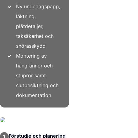
✓
Ny underlagspapp,
läktning,
plåtdetaljer,
taksäkerhet och
snörasskydd
✓
Montering av
hängrännor och
stuprör samt
slutbesiktning och
dokumentation
Förstudie och planering
1